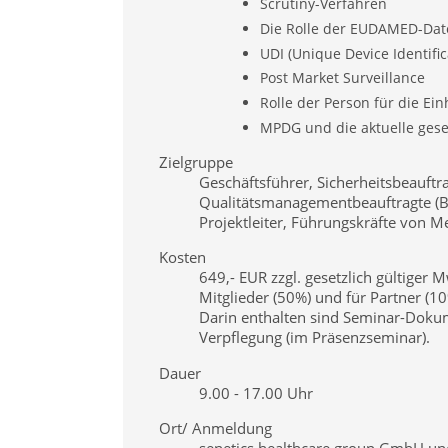
Scrutiny-Verfahren
Die Rolle der EUDAMED-Da
UDI (Unique Device Identific
Post Market Surveillance
Rolle der Person für die Ei
MPDG und die aktuelle gese
Zielgruppe
Geschäftsführer, Sicherheitsbeauftr
Qualitätsmanagementbeauftragte (Bd
Projektleiter, Führungskräfte von M
Kosten
649,- EUR zzgl. gesetzlich gültiger
Mitglieder (50%) und für Partner (10
Darin enthalten sind Seminar-Dokum
Verpflegung (im Präsenzseminar).
Dauer
9.00 - 17.00 Uhr
Ort/ Anmeldung
senetics healthcare group GmbH und