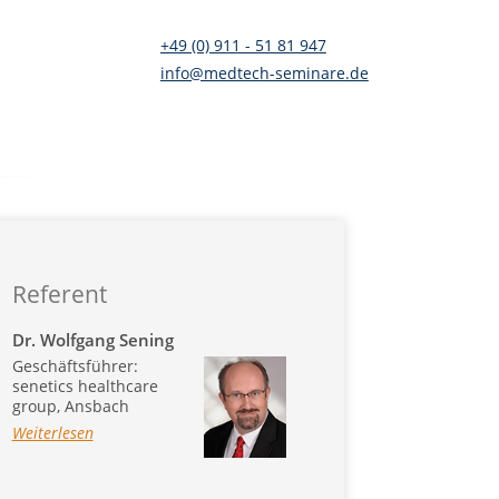
+49 (0) 911 - 51 81 947
info@medtech-seminare.de
ukte (MDR, HWG, UWG)
n
Referent
Dr. Wolfgang Sening
 (MDR)
Geschäftsführer:
ion (IVDR)
senetics healthcare
DR)
group, Ansbach
Weiterlesen