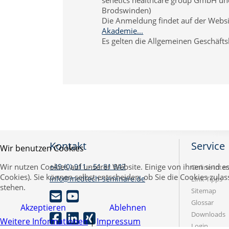
Brodswinden)
Die Anmeldung findet auf der Websi
Akademie...
Es gelten die Allgemeinen Geschäft
Kontakt
Service
Wir benutzen Cookies
+49 (0) 911 - 51 81 947
Wir nutzen Cookies auf unserer Website. Einige von ihnen sind es
Online-Inter
Cookies). Sie können selbst entscheiden, ob Sie die Cookies zula
info@medtech-seminare.de
Link-Tipps
stehen.
Sitemap
Glossar
Akzeptieren
Ablehnen
Downloads
Weitere Informationen
|
Impressum
Login