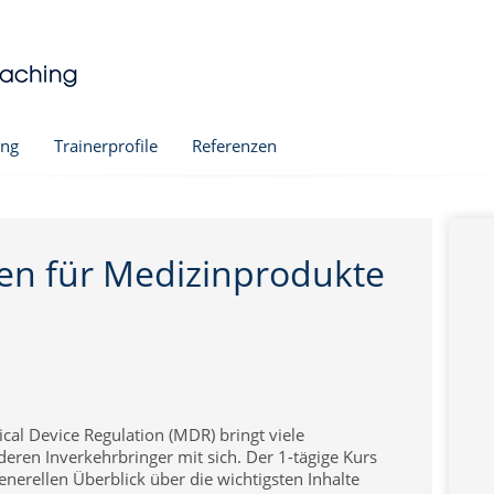
ing
Trainerprofile
Referenzen
ukte
Werbung für Medizinprod
Technische Dokumentatio
en für Medizinprodukte
ement für Medizinprodukte
Medizinprodukteberater
izinprodukte
Zulieferer Medizintechnik
Medical Device Regulation
In Vitro Diagnostic Regulat
Verantwortliche Person (M
Workshop Market Access
ical Device Regulation (MDR) bringt viele
ren Inverkehrbringer mit sich. Der 1-tägige Kurs
g
enerellen Überblick über die wichtigsten Inhalte