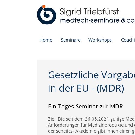
Home
Seminare
Workshops
Coach
Produktmanagement für Medizinprod
Effektiv recherchieren mit gen. KI
Gesetzliche Vorgab
Powertraining (1 Tag): Produktmanag
in der EU - (MDR)
Produktportfoliomanagement für Med
Produktmanagement Handel
Verkauf Medizinprodukte
Ein-Tages-Seminar zur MDR
Basisseminar
Ziel: Die seit dem 26.05.2021 gültige Med
Simulationstraining
Anforderungen für Medizinprodukte und de
Marketingstrategie / Produktmarketin
der senetics- Akademie gibt Ihnen einen g