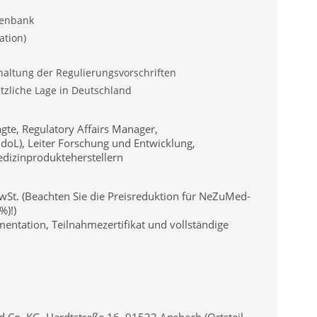
tenbank
ation)
nhaltung der Regulierungsvorschriften
tzliche Lage in Deutschland
agte, Regulatory Affairs Manager,
oL), Leiter Forschung und Entwicklung,
edizinprodukteherstellern
 MwSt. (Beachten Sie die Preisreduktion für NeZuMed-
%)!)
entation, Teilnahmezertifikat und vollständige
 Co. KG, Hardtstraße 16, 91522 Ansbach (Ortsteil